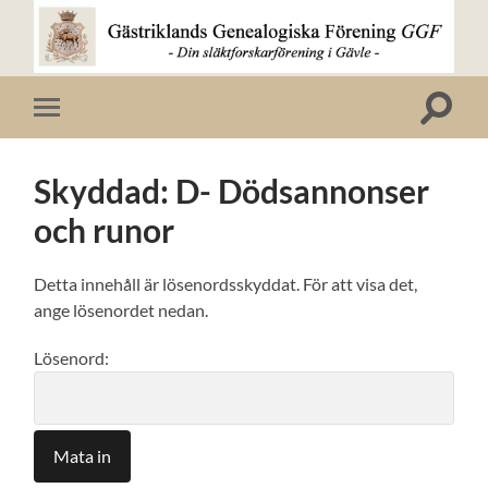
Gästriklands
Genealogiska
Förening
Slå
Slå
GGF
på/av
på/av
sökfält
mobilmeny
Skyddad: D- Dödsannonser
och runor
Detta innehåll är lösenordsskyddat. För att visa det,
ange lösenordet nedan.
Lösenord: