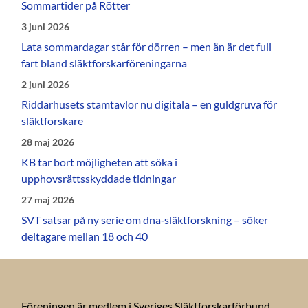
Sommartider på Rötter
3 juni 2026
Lata sommardagar står för dörren – men än är det full
fart bland släktforskarföreningarna
2 juni 2026
Riddarhusets stamtavlor nu digitala – en guldgruva för
släktforskare
28 maj 2026
KB tar bort möjligheten att söka i
upphovsrättsskyddade tidningar
27 maj 2026
SVT satsar på ny serie om dna‑släktforskning – söker
deltagare mellan 18 och 40
Föreningen är medlem i Sveriges Släktforskarförbund