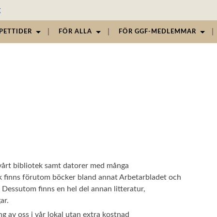
PETTIDER
FÖR ALLA
FÖR GGF-MEDLEMMAR
 vårt bibliotek samt datorer med många
tek finns förutom böcker bland annat Arbetarbladet och
Dessutom finns en hel del annan litteratur,
ar.
g av oss i vår lokal utan extra kostnad