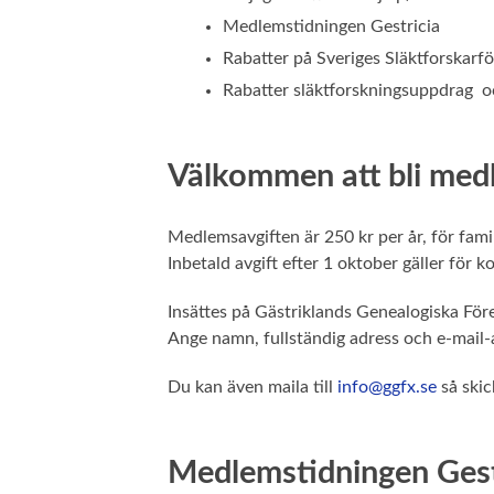
Medlemstidningen Gestricia
Rabatter på Sveriges Släktforskar
Rabatter släktforskningsuppdrag o
Välkommen att bli med
Medlemsavgiften är 250 kr per år, för fam
Inbetald avgift efter 1 oktober gäller för 
Insättes på Gästriklands Genealogiska Fö
Ange namn, fullständig adress och e-mail-
Du kan även maila till
info@ggfx.se
så skic
Medlemstidningen Gest