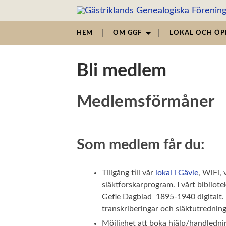
Gästriklands
Genealogiska
HEM
OM GGF
LOKAL OCH ÖP
Förening
GGF
Bli medlem
Medlemsförmåner
Som medlem får du:
Tillgång till vår
lokal i Gävle
, WiFi,
släktforskarprogram. I vårt biblio
Gefle Dagblad 1895-1940 digitalt. 
transkriberingar och släktutredning
Möjlighet att boka hjälp/handlednin