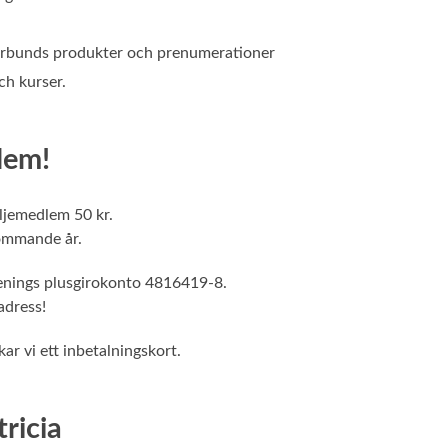
förbunds produkter och prenumerationer
ch kurser.
lem!
iljemedlem 50 kr.
kommande år.
renings plusgirokonto 4816419-8.
adress!
kar vi ett inbetalningskort.
ricia