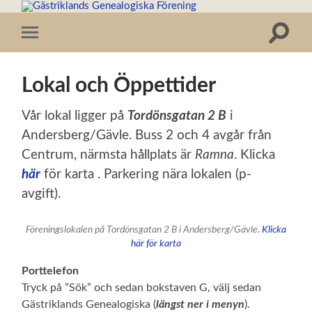
Gästriklands
Genealogiska
Slå
Förening
Slå
GGF
på/av
på/av
sökfält
mobilmeny
Lokal och Öppettider
Vår lokal ligger på
Tordönsgatan 2 B
i
Andersberg/Gävle. Buss 2 och 4 avgår från
Centrum, närmsta hållplats är
Ramna
. Klicka
här
för karta .
Parkering nära lokalen (p-
avgift).
Föreningslokalen på Tordönsgatan 2 B i Andersberg/Gävle.
Klicka
här för karta
Porttelefon
Tryck på ”Sök” och sedan bokstaven G, välj sedan
Gästriklands Genealogiska (
längst ner i menyn
).