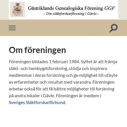
Gästriklands
Genealogiska
Förening
Slå
Slå
GGF
på/av
på/av
sökfält
mobilmeny
Om föreningen
Föreningen bildades 1 februari 1984. Syftet är att främja
släkt- och hembygdsforskning, stödja och inspirera
medlemmar i deras forskning och ge möjlighet till utbyte
av erfarenheter och resultat med varandra. Föreningen
arbetar också för att få bättre möjligheter till forskning
på andra lokaler i Gävle. Föreningen är medlem i
Sveriges Släktforskarförbund
.